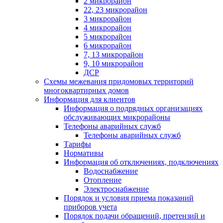
2 микрорайон
22, 23 микрорайон
3 микрорайон
4 микрорайон
5 микрорайон
6 микрорайон
7, 13 микрорайон
9, 10 микрорайон
ДСР
Схемы межевания придомовых территорий
многоквартирных домов
Информация для клиентов
Информация о подрядных организациях
обслуживающих микрорайоны
Телефоны аварийных служб
Телефоны аварийных служб
Тарифы
Нормативы
Информация об отключениях, подключениях
Водоснабжение
Отопление
Электроснабжение
Порядок и условия приема показаний
приборов учета
Порядок подачи обращений, претензий и