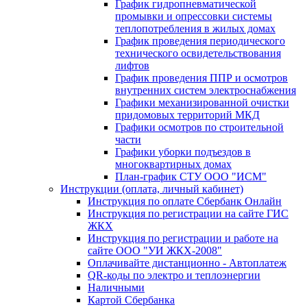
График гидропневматической
промывки и опрессовки системы
теплопотребления в жилых домах
График проведения периодического
технического освидетельствования
лифтов
График проведения ППР и осмотров
внутренних систем электроснабжения
Графики механизированной очистки
придомовых территорий МКД
Графики осмотров по строительной
части
Графики уборки подъездов в
многоквартирных домах
План-график СТУ ООО "ИСМ"
Инструкции (оплата, личный кабинет)
Инструкция по оплате Сбербанк Онлайн
Инструкция по регистрации на сайте ГИС
ЖКХ
Инструкция по регистрации и работе на
сайте ООО "УИ ЖКХ-2008"
Оплачивайте дистанционно - Автоплатеж
QR-коды по электро и теплоэнергии
Наличными
Картой Сбербанка