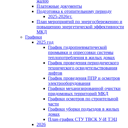
жалоб
Платежные документы
Подготовка к отопительному периоду
2025-2026гг.
План мероприятий по энергосбережению и
повышению энергетической эффективности
МКД
Графики
2025 год
График гидропневматической
промывки и опрессовки системы
теплопотребления в жилых домах
График проведения периодического
технического освидетельствования
лифтов
График проведения ППР и осмотров
электрооборудования
Графики механизированной очистки
придомовых территорий МКД
Графики осмотров по строительной
части
Графики уборки подъездов в жилых
домах
План-график СТУ ТВСК У-И ТЭЦ
2026