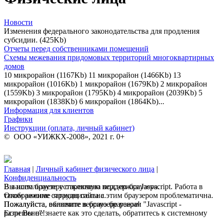
Новости
Изменения федерального законодательства для продления
субсидии. (425Kb)
Отчеты перед собственниками помещений
Схемы межевания придомовых территорий многоквартирных
домов
10 микрорайон (1167Kb) 11 микрорайон (1466Kb) 13
микрорайон (1016Kb) 1 микрорайон (1679Kb) 2 микрорайон
(1559Kb) 3 микрорайон (1795Kb) 4 микрорайон (2039Kb) 5
микрорайон (1838Kb) 6 микрорайон (1864Kb)...
Информация для клиентов
Графики
Инструкции (оплата, личный кабинет)
© ООО «УИЖКХ-2008», 2021 г. 0+
Главная
|
Личный кабинет физического лица
|
Конфиденциальность
В вашем браузере отключена поддержка Jasvscript. Работа в
Вы используете устаревшую версию браузера.
таком режиме затруднительна.
Отображение страниц сайта с этим браузером проблематична.
Пожалуйста, включите в браузере режим "Javascript -
Пожалуйста, обновите версию браузера!
разрешено"!
Если Вы не знаете как это сделать, обратитесь к системному