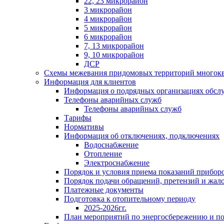
22, 23 микрорайон
3 микрорайон
4 микрорайон
5 микрорайон
6 микрорайон
7, 13 микрорайон
9, 10 микрорайон
ДСР
Схемы межевания придомовых территорий многок
Информация для клиентов
Информация о подрядных организациях обс
Телефоны аварийных служб
Телефоны аварийных служб
Тарифы
Нормативы
Информация об отключениях, подключениях
Водоснабжение
Отопление
Электроснабжение
Порядок и условия приема показаний приборо
Порядок подачи обращений, претензий и жал
Платежные документы
Подготовка к отопительному периоду
2025-2026гг.
План мероприятий по энергосбережению и 