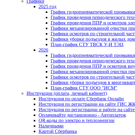
Графики
2025 год
График гидропневматической промывки
График проведения периодического тех
График проведения ППР и осмотров эле
Графики механизированной очистки п
Графики осмотров по строительной час
Графики уборки подъездов в жилых дом
План-график СТУ ТВСК У-И ТЭЦ
2026
График гидропневматической промывки
График проведения периодического тех
График проведения ППР и осмотров вну
Графики механизированной очистки п
Графики осмотров по строительной час
Графики уборки подъездов в многоквар
План-график СТУ ООО "ИСМ"
Инструкции (оплата, личный кабинет)
Инструкция по оплате Сбербанк Онлайн
Инструкция по регистрации на сайте ГИС Ж
Инструкция по регистрации и работе на са
Оплачивайте дистанционно - Автоплатеж
QR-коды по электро и теплоэнергии
Наличными
Картой Сбербанка