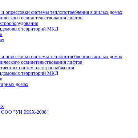
 и опрессовки системы теплопотребления в жилых домах
нического освидетельствования лифтов
ктрооборудования
ридомовых территорий МКД
ти
ах
 и опрессовки системы теплопотребления в жилых домах
нического освидетельствования лифтов
тренних систем электроснабжения
ридомовых территорий МКД
ти
тирных домах
КХ
йте ООО "УИ ЖКХ-2008"