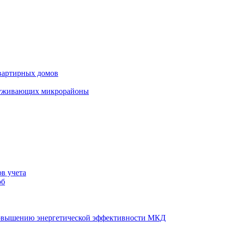
вартирных домов
луживающих микрорайоны
в учета
об
повышению энергетической эффективности МКД