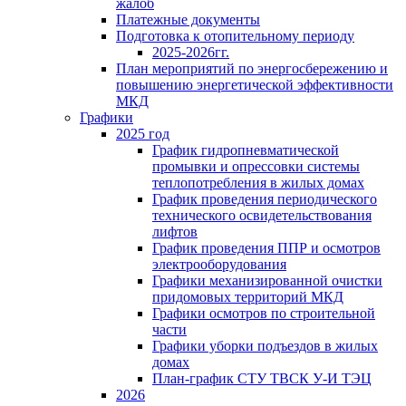
жалоб
Платежные документы
Подготовка к отопительному периоду
2025-2026гг.
План мероприятий по энергосбережению и
повышению энергетической эффективности
МКД
Графики
2025 год
График гидропневматической
промывки и опрессовки системы
теплопотребления в жилых домах
График проведения периодического
технического освидетельствования
лифтов
График проведения ППР и осмотров
электрооборудования
Графики механизированной очистки
придомовых территорий МКД
Графики осмотров по строительной
части
Графики уборки подъездов в жилых
домах
План-график СТУ ТВСК У-И ТЭЦ
2026