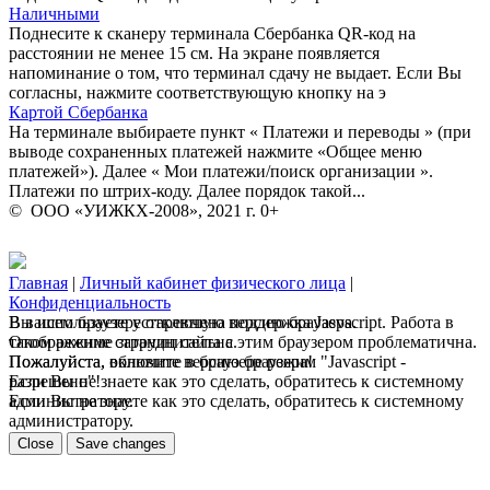
Наличными
Поднесите к сканеру терминала Сбербанка QR-код на
расстоянии не менее 15 см. На экране появляется
напоминание о том, что терминал сдачу не выдает. Если Вы
согласны, нажмите соответствующую кнопку на э
Картой Сбербанка
На терминале выбираете пункт « Платежи и переводы » (при
выводе сохраненных платежей нажмите «Общее меню
платежей»). Далее « Мои платежи/поиск организации ».
Платежи по штрих-коду. Далее порядок такой...
© ООО «УИЖКХ-2008», 2021 г. 0+
Главная
|
Личный кабинет физического лица
|
Конфиденциальность
В вашем браузере отключена поддержка Jasvscript. Работа в
Вы используете устаревшую версию браузера.
таком режиме затруднительна.
Отображение страниц сайта с этим браузером проблематична.
Пожалуйста, включите в браузере режим "Javascript -
Пожалуйста, обновите версию браузера!
разрешено"!
Если Вы не знаете как это сделать, обратитесь к системному
Если Вы не знаете как это сделать, обратитесь к системному
администратору.
администратору.
Close
Save changes