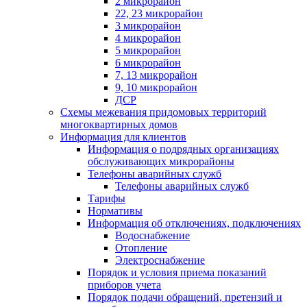
2 микрорайон
22, 23 микрорайон
3 микрорайон
4 микрорайон
5 микрорайон
6 микрорайон
7, 13 микрорайон
9, 10 микрорайон
ДСР
Схемы межевания придомовых территорий
многоквартирных домов
Информация для клиентов
Информация о подрядных организациях
обслуживающих микрорайоны
Телефоны аварийных служб
Телефоны аварийных служб
Тарифы
Нормативы
Информация об отключениях, подключениях
Водоснабжение
Отопление
Электроснабжение
Порядок и условия приема показаний
приборов учета
Порядок подачи обращений, претензий и