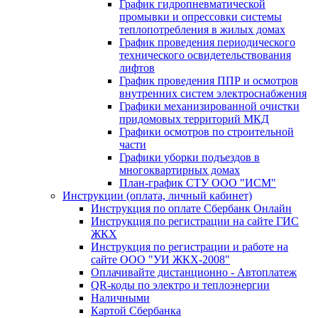
График гидропневматической
промывки и опрессовки системы
теплопотребления в жилых домах
График проведения периодического
технического освидетельствования
лифтов
График проведения ППР и осмотров
внутренних систем электроснабжения
Графики механизированной очистки
придомовых территорий МКД
Графики осмотров по строительной
части
Графики уборки подъездов в
многоквартирных домах
План-график СТУ ООО "ИСМ"
Инструкции (оплата, личный кабинет)
Инструкция по оплате Сбербанк Онлайн
Инструкция по регистрации на сайте ГИС
ЖКХ
Инструкция по регистрации и работе на
сайте ООО "УИ ЖКХ-2008"
Оплачивайте дистанционно - Автоплатеж
QR-коды по электро и теплоэнергии
Наличными
Картой Сбербанка