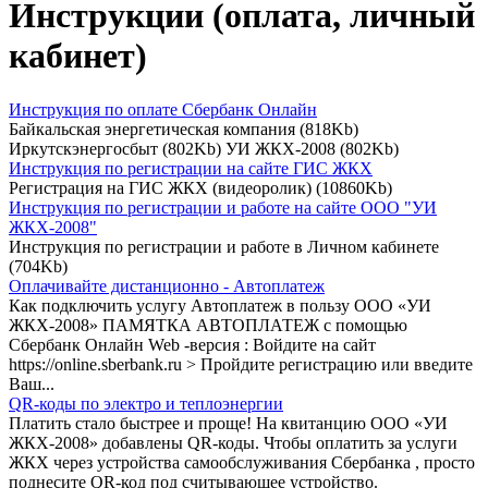
Инструкции (оплата, личный
кабинет)
Инструкция по оплате Сбербанк Онлайн
Байкальская энергетическая компания (818Kb)
Иркутскэнергосбыт (802Kb) УИ ЖКХ-2008 (802Kb)
Инструкция по регистрации на сайте ГИС ЖКХ
Регистрация на ГИС ЖКХ (видеоролик) (10860Kb)
Инструкция по регистрации и работе на сайте ООО "УИ
ЖКХ-2008"
Инструкция по регистрации и работе в Личном кабинете
(704Kb)
Оплачивайте дистанционно - Автоплатеж
Как подключить услугу Автоплатеж в пользу ООО «УИ
ЖКХ-2008» ПАМЯТКА АВТОПЛАТЕЖ с помощью
Сбербанк Онлайн Web -версия : Войдите на сайт
https://online.sberbank.ru > Пройдите регистрацию или введите
Ваш...
QR-коды по электро и теплоэнергии
Платить стало быстрее и проще! На квитанцию ООО «УИ
ЖКХ-2008» добавлены QR-коды. Чтобы оплатить за услуги
ЖКХ через устройства самообслуживания Сбербанка , просто
поднесите QR-код под считывающее устройство.