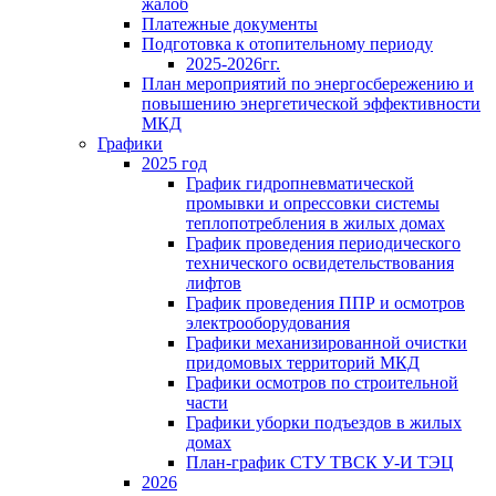
жалоб
Платежные документы
Подготовка к отопительному периоду
2025-2026гг.
План мероприятий по энергосбережению и
повышению энергетической эффективности
МКД
Графики
2025 год
График гидропневматической
промывки и опрессовки системы
теплопотребления в жилых домах
График проведения периодического
технического освидетельствования
лифтов
График проведения ППР и осмотров
электрооборудования
Графики механизированной очистки
придомовых территорий МКД
Графики осмотров по строительной
части
Графики уборки подъездов в жилых
домах
План-график СТУ ТВСК У-И ТЭЦ
2026