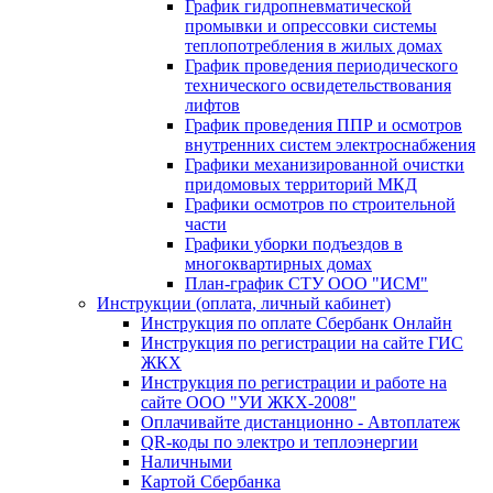
График гидропневматической
промывки и опрессовки системы
теплопотребления в жилых домах
График проведения периодического
технического освидетельствования
лифтов
График проведения ППР и осмотров
внутренних систем электроснабжения
Графики механизированной очистки
придомовых территорий МКД
Графики осмотров по строительной
части
Графики уборки подъездов в
многоквартирных домах
План-график СТУ ООО "ИСМ"
Инструкции (оплата, личный кабинет)
Инструкция по оплате Сбербанк Онлайн
Инструкция по регистрации на сайте ГИС
ЖКХ
Инструкция по регистрации и работе на
сайте ООО "УИ ЖКХ-2008"
Оплачивайте дистанционно - Автоплатеж
QR-коды по электро и теплоэнергии
Наличными
Картой Сбербанка