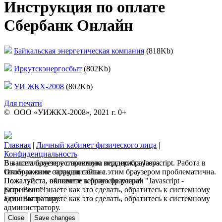
Инструкция по оплате
Сбербанк Онлайн
Байкальская энергетическая компания
(818Kb)
Иркутскэнергосбыт
(802Kb)
УИ ЖКХ-2008
(802Kb)
Для печати
© ООО «УИЖКХ-2008», 2021 г. 0+
Главная
|
Личный кабинет физического лица
|
Конфиденциальность
В вашем браузере отключена поддержка Jasvscript. Работа в
Вы используете устаревшую версию браузера.
таком режиме затруднительна.
Отображение страниц сайта с этим браузером проблематична.
Пожалуйста, включите в браузере режим "Javascript -
Пожалуйста, обновите версию браузера!
разрешено"!
Если Вы не знаете как это сделать, обратитесь к системному
Если Вы не знаете как это сделать, обратитесь к системному
администратору.
администратору.
Close
Save changes