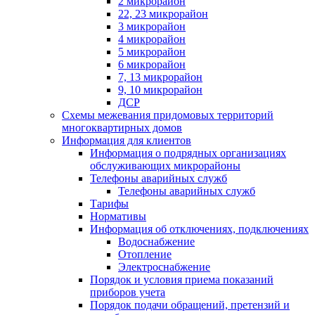
2 микрорайон
22, 23 микрорайон
3 микрорайон
4 микрорайон
5 микрорайон
6 микрорайон
7, 13 микрорайон
9, 10 микрорайон
ДСР
Схемы межевания придомовых территорий
многоквартирных домов
Информация для клиентов
Информация о подрядных организациях
обслуживающих микрорайоны
Телефоны аварийных служб
Телефоны аварийных служб
Тарифы
Нормативы
Информация об отключениях, подключениях
Водоснабжение
Отопление
Электроснабжение
Порядок и условия приема показаний
приборов учета
Порядок подачи обращений, претензий и