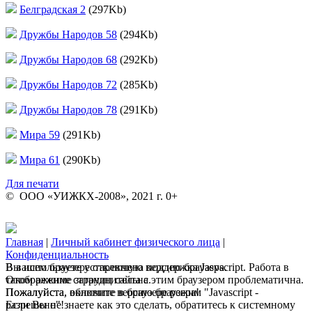
Белградская 2
(297Kb)
Дружбы Народов 58
(294Kb)
Дружбы Народов 68
(292Kb)
Дружбы Народов 72
(285Kb)
Дружбы Народов 78
(291Kb)
Мира 59
(291Kb)
Мира 61
(290Kb)
Для печати
© ООО «УИЖКХ-2008», 2021 г. 0+
Главная
|
Личный кабинет физического лица
|
Конфиденциальность
В вашем браузере отключена поддержка Jasvscript. Работа в
Вы используете устаревшую версию браузера.
таком режиме затруднительна.
Отображение страниц сайта с этим браузером проблематична.
Пожалуйста, включите в браузере режим "Javascript -
Пожалуйста, обновите версию браузера!
разрешено"!
Если Вы не знаете как это сделать, обратитесь к системному