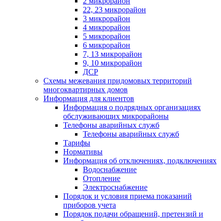
2 микрорайон
22, 23 микрорайон
3 микрорайон
4 микрорайон
5 микрорайон
6 микрорайон
7, 13 микрорайон
9, 10 микрорайон
ДСР
Схемы межевания придомовых территорий
многоквартирных домов
Информация для клиентов
Информация о подрядных организациях
обслуживающих микрорайоны
Телефоны аварийных служб
Телефоны аварийных служб
Тарифы
Нормативы
Информация об отключениях, подключениях
Водоснабжение
Отопление
Электроснабжение
Порядок и условия приема показаний
приборов учета
Порядок подачи обращений, претензий и