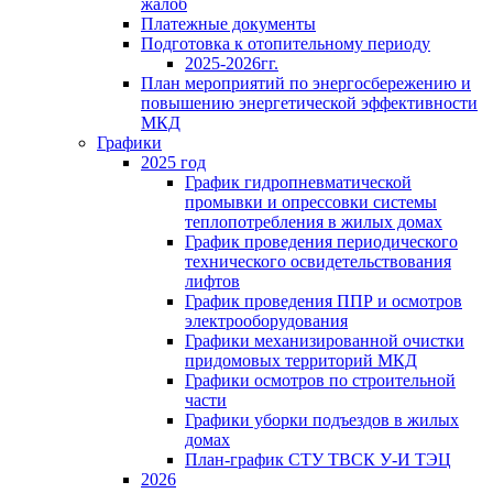
жалоб
Платежные документы
Подготовка к отопительному периоду
2025-2026гг.
План мероприятий по энергосбережению и
повышению энергетической эффективности
МКД
Графики
2025 год
График гидропневматической
промывки и опрессовки системы
теплопотребления в жилых домах
График проведения периодического
технического освидетельствования
лифтов
График проведения ППР и осмотров
электрооборудования
Графики механизированной очистки
придомовых территорий МКД
Графики осмотров по строительной
части
Графики уборки подъездов в жилых
домах
План-график СТУ ТВСК У-И ТЭЦ
2026