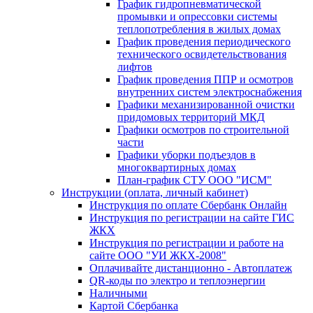
График гидропневматической
промывки и опрессовки системы
теплопотребления в жилых домах
График проведения периодического
технического освидетельствования
лифтов
График проведения ППР и осмотров
внутренних систем электроснабжения
Графики механизированной очистки
придомовых территорий МКД
Графики осмотров по строительной
части
Графики уборки подъездов в
многоквартирных домах
План-график СТУ ООО "ИСМ"
Инструкции (оплата, личный кабинет)
Инструкция по оплате Сбербанк Онлайн
Инструкция по регистрации на сайте ГИС
ЖКХ
Инструкция по регистрации и работе на
сайте ООО "УИ ЖКХ-2008"
Оплачивайте дистанционно - Автоплатеж
QR-коды по электро и теплоэнергии
Наличными
Картой Сбербанка