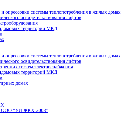
 и опрессовки системы теплопотребления в жилых домах
нического освидетельствования лифтов
ктрооборудования
ридомовых территорий МКД
ти
ах
 и опрессовки системы теплопотребления в жилых домах
нического освидетельствования лифтов
тренних систем электроснабжения
ридомовых территорий МКД
ти
тирных домах
КХ
йте ООО "УИ ЖКХ-2008"