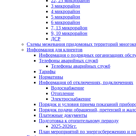
22, 23 микрорайон
3 микрорайон
4 микрорайон
5 микрорайон
6 микрорайон
7, 13 микрорайон
9, 10 микрорайон
ДСР
Схемы межевания придомовых территорий многок
Информация для клиентов
Информация о подрядных организациях обс
Телефоны аварийных служб
Телефоны аварийных служб
Тарифы
Нормативы
Информация об отключениях, подключениях
Водоснабжение
Отопление
Электроснабжение
Порядок и условия приема показаний приборо
Порядок подачи обращений, претензий и жал
Платежные документы
Подготовка к отопительному периоду
2025-2026гг.
План мероприятий по энергосбережению и 