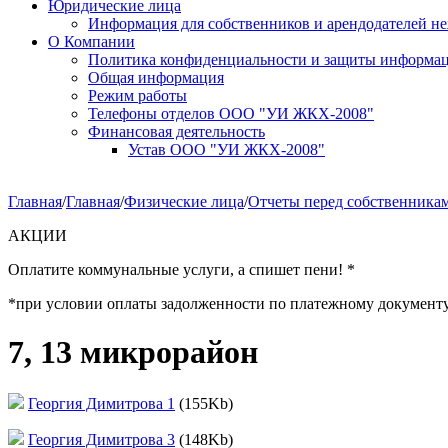
Юридические лица
Информация для собственников и арендодателей 
О Компании
Политика конфиденциальности и защиты информа
Общая информация
Режим работы
Телефоны отделов ООО "УИ ЖКХ-2008"
Финансовая деятельность
Устав ООО "УИ ЖКХ-2008"
Главная
/
Главная
/
Физические лица
/
Отчеты перед собственникам
АКЦИИ
Оплатите коммунальные услуги, а спишет пени! *
*при условии оплаты задолженности по платежному документу за 
7, 13 микрорайон
Георгия Димитрова 1
(155Kb)
Георгия Димитрова 3
(148Kb)