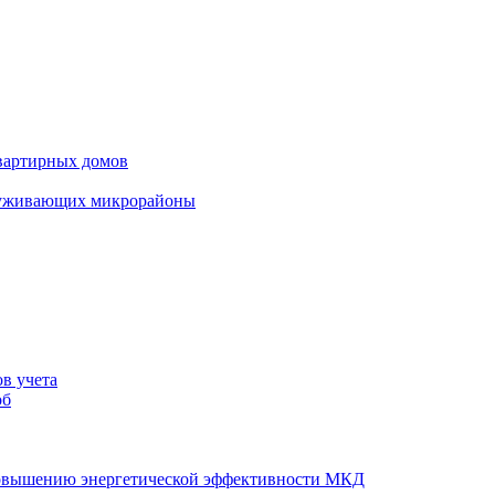
вартирных домов
луживающих микрорайоны
в учета
об
повышению энергетической эффективности МКД