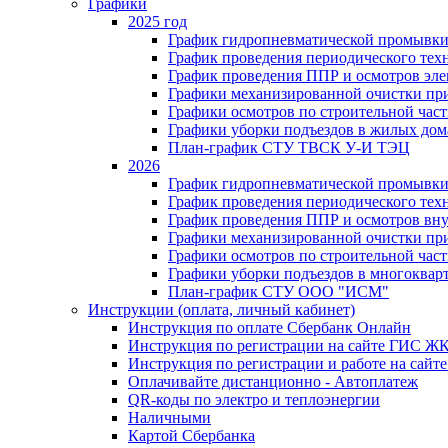
Графики
2025 год
График гидропневматической промывки
График проведения периодического тех
График проведения ППР и осмотров эле
Графики механизированной очистки п
Графики осмотров по строительной час
Графики уборки подъездов в жилых дом
План-график СТУ ТВСК У-И ТЭЦ
2026
График гидропневматической промывки
График проведения периодического тех
График проведения ППР и осмотров вну
Графики механизированной очистки п
Графики осмотров по строительной час
Графики уборки подъездов в многоквар
План-график СТУ ООО "ИСМ"
Инструкции (оплата, личный кабинет)
Инструкция по оплате Сбербанк Онлайн
Инструкция по регистрации на сайте ГИС Ж
Инструкция по регистрации и работе на са
Оплачивайте дистанционно - Автоплатеж
QR-коды по электро и теплоэнергии
Наличными
Картой Сбербанка