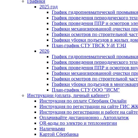
Графики
2025 год
График гидропневматической промывки
График проведения периодического тех
График проведения ППР и осмотров эле
Графики механизированной очистки п
Графики осмотров по строительной час
Графики уборки подъездов в жилых дом
План-график СТУ ТВСК У-И ТЭЦ
2026
График гидропневматической промывки
График проведения периодического тех
График проведения ППР и осмотров вну
Графики механизированной очистки п
Графики осмотров по строительной час
Графики уборки подъездов в многоквар
План-график СТУ ООО "ИСМ"
Инструкции (оплата, личный кабинет)
Инструкция по оплате Сбербанк Онлайн
Инструкция по регистрации на сайте ГИС Ж
Инструкция по регистрации и работе на са
Оплачивайте дистанционно - Автоплатеж
QR-коды по электро и теплоэнергии
Наличными
Картой Сбербанка