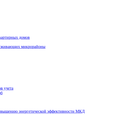
вартирных домов
луживающих микрорайоны
в учета
об
повышению энергетической эффективности МКД