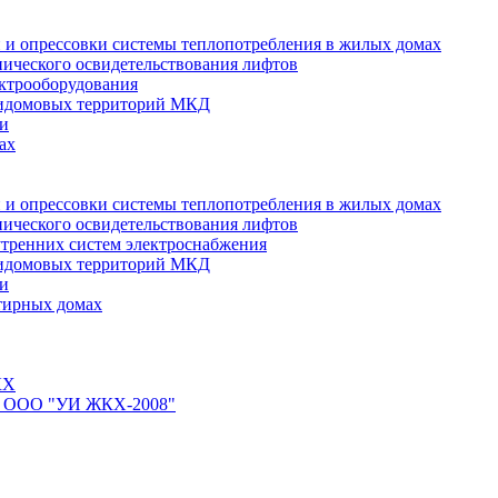
 и опрессовки системы теплопотребления в жилых домах
нического освидетельствования лифтов
ктрооборудования
ридомовых территорий МКД
ти
ах
 и опрессовки системы теплопотребления в жилых домах
нического освидетельствования лифтов
тренних систем электроснабжения
ридомовых территорий МКД
ти
тирных домах
КХ
йте ООО "УИ ЖКХ-2008"