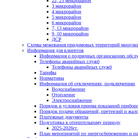
22, 23 микрорайон
3 микрорайон
4 микрорайон
5 микрорайон
6 микрорайон
7, 13 микрорайон
9, 10 микрорайон
ДСР
Схемы межевания придомовых территорий многок
Информация для клиентов
Информация о подрядных организациях обс
Телефоны аварийных служб
Телефоны аварийных служб
Тарифы
Нормативы
Информация об отключениях, подключениях
Водоснабжение
Отопление
Электроснабжение
Порядок и условия приема показаний приборо
Порядок подачи обращений, претензий и жал
Платежные документы
Подготовка к отопительному периоду
2025-2026гг.
План мероприятий по энергосбережению и 