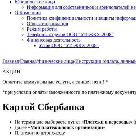
Юридические лица
Информация для собственников и арендодателей 
О Компании
Политика конфиденциальности и защиты информа
Общая информация
Режим работы
Телефоны отделов ООО "УИ ЖКХ-2008"
Финансовая деятельность
Устав ООО "УИ ЖКХ-2008"
Главная
/
Главная
/
Физические лица
/
Инструкции (оплата, личный
АКЦИИ
Оплатите коммунальные услуги, а спишет пени! *
*при условии оплаты задолженности по платежному документу за 
Картой Сбербанка
На терминале выбираете пункт «
Платежи и переводы
» 
Далее «
Мои платежи/поиск организации
».
Платежи по штрих-коду.