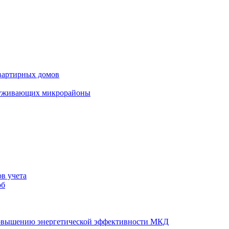
вартирных домов
луживающих микрорайоны
в учета
об
повышению энергетической эффективности МКД