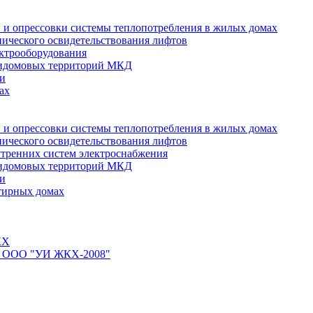
 и опрессовки системы теплопотребления в жилых домах
нического освидетельствования лифтов
ктрооборудования
ридомовых территорий МКД
ти
ах
 и опрессовки системы теплопотребления в жилых домах
нического освидетельствования лифтов
тренних систем электроснабжения
ридомовых территорий МКД
ти
тирных домах
КХ
йте ООО "УИ ЖКХ-2008"