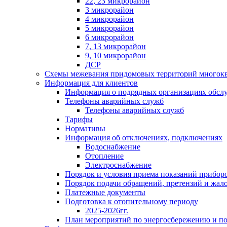
22, 23 микрорайон
3 микрорайон
4 микрорайон
5 микрорайон
6 микрорайон
7, 13 микрорайон
9, 10 микрорайон
ДСР
Схемы межевания придомовых территорий многок
Информация для клиентов
Информация о подрядных организациях обс
Телефоны аварийных служб
Телефоны аварийных служб
Тарифы
Нормативы
Информация об отключениях, подключениях
Водоснабжение
Отопление
Электроснабжение
Порядок и условия приема показаний приборо
Порядок подачи обращений, претензий и жал
Платежные документы
Подготовка к отопительному периоду
2025-2026гг.
План мероприятий по энергосбережению и 