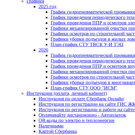
Графики
2025 год
График гидропневматической промывки
График проведения периодического тех
График проведения ППР и осмотров эле
Графики механизированной очистки п
Графики осмотров по строительной час
Графики уборки подъездов в жилых дом
План-график СТУ ТВСК У-И ТЭЦ
2026
График гидропневматической промывки
График проведения периодического тех
График проведения ППР и осмотров вну
Графики механизированной очистки п
Графики осмотров по строительной час
Графики уборки подъездов в многоквар
План-график СТУ ООО "ИСМ"
Инструкции (оплата, личный кабинет)
Инструкция по оплате Сбербанк Онлайн
Инструкция по регистрации на сайте ГИС Ж
Инструкция по регистрации и работе на са
Оплачивайте дистанционно - Автоплатеж
QR-коды по электро и теплоэнергии
Наличными
Картой Сбербанка