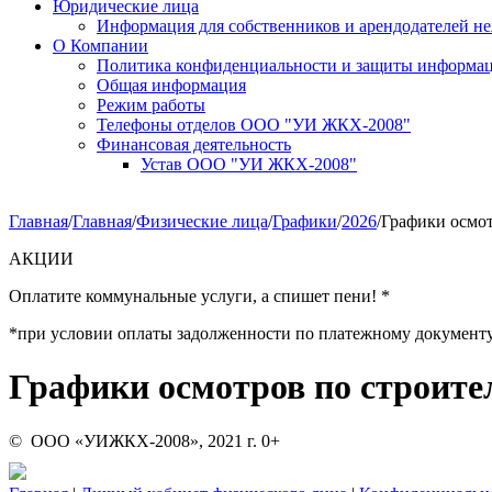
Юридические лица
Информация для собственников и арендодателей 
О Компании
Политика конфиденциальности и защиты информа
Общая информация
Режим работы
Телефоны отделов ООО "УИ ЖКХ-2008"
Финансовая деятельность
Устав ООО "УИ ЖКХ-2008"
Главная
/
Главная
/
Физические лица
/
Графики
/
2026
/
Графики осмот
АКЦИИ
Оплатите коммунальные услуги, а спишет пени! *
*при условии оплаты задолженности по платежному документу за 
Графики осмотров по строите
© ООО «УИЖКХ-2008», 2021 г. 