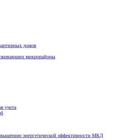
вартирных домов
луживающих микрорайоны
в учета
об
повышению энергетической эффективности МКД