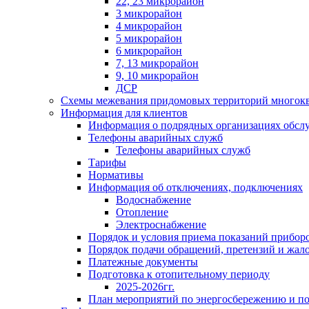
22, 23 микрорайон
3 микрорайон
4 микрорайон
5 микрорайон
6 микрорайон
7, 13 микрорайон
9, 10 микрорайон
ДСР
Схемы межевания придомовых территорий многок
Информация для клиентов
Информация о подрядных организациях обс
Телефоны аварийных служб
Телефоны аварийных служб
Тарифы
Нормативы
Информация об отключениях, подключениях
Водоснабжение
Отопление
Электроснабжение
Порядок и условия приема показаний приборо
Порядок подачи обращений, претензий и жал
Платежные документы
Подготовка к отопительному периоду
2025-2026гг.
План мероприятий по энергосбережению и 