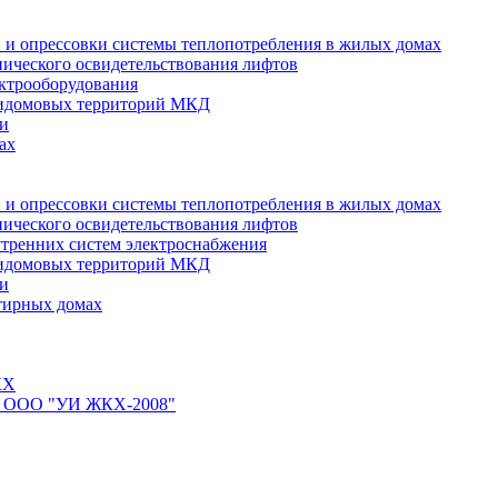
 и опрессовки системы теплопотребления в жилых домах
нического освидетельствования лифтов
ктрооборудования
ридомовых территорий МКД
ти
ах
 и опрессовки системы теплопотребления в жилых домах
нического освидетельствования лифтов
тренних систем электроснабжения
ридомовых территорий МКД
ти
тирных домах
КХ
йте ООО "УИ ЖКХ-2008"