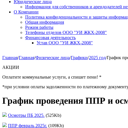
Юридические лица
Информация для собственников и арендодателей 
О Компании
Политика конфиденциальности и защиты информа
Общая информация
Режим работы
Телефоны отделов ООО "УИ ЖКХ-2008"
Финансовая деятельность
Устав ООО "УИ ЖКХ-2008"
Главная
/
Главная
/
Физические лица
/
Графики
/
2025 год
/
График пр
АКЦИИ
Оплатите коммунальные услуги, а спишет пени! *
*при условии оплаты задолженности по платежному документу за 
График проведения ППР и осм
Осмотры ПБ 2025.
(525Kb)
ППР февраль 2025г.
(109Kb)