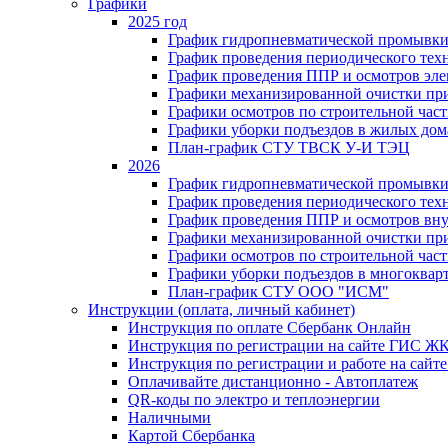
Графики
2025 год
График гидропневматической промывки
График проведения периодического тех
График проведения ППР и осмотров эле
Графики механизированной очистки п
Графики осмотров по строительной час
Графики уборки подъездов в жилых дом
План-график СТУ ТВСК У-И ТЭЦ
2026
График гидропневматической промывки
График проведения периодического тех
График проведения ППР и осмотров вну
Графики механизированной очистки п
Графики осмотров по строительной час
Графики уборки подъездов в многоквар
План-график СТУ ООО "ИСМ"
Инструкции (оплата, личный кабинет)
Инструкция по оплате Сбербанк Онлайн
Инструкция по регистрации на сайте ГИС Ж
Инструкция по регистрации и работе на са
Оплачивайте дистанционно - Автоплатеж
QR-коды по электро и теплоэнергии
Наличными
Картой Сбербанка