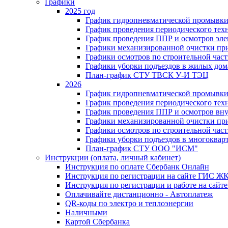
Графики
2025 год
График гидропневматической промывки
График проведения периодического тех
График проведения ППР и осмотров эле
Графики механизированной очистки п
Графики осмотров по строительной час
Графики уборки подъездов в жилых дом
План-график СТУ ТВСК У-И ТЭЦ
2026
График гидропневматической промывки
График проведения периодического тех
График проведения ППР и осмотров вну
Графики механизированной очистки п
Графики осмотров по строительной час
Графики уборки подъездов в многоквар
План-график СТУ ООО "ИСМ"
Инструкции (оплата, личный кабинет)
Инструкция по оплате Сбербанк Онлайн
Инструкция по регистрации на сайте ГИС Ж
Инструкция по регистрации и работе на са
Оплачивайте дистанционно - Автоплатеж
QR-коды по электро и теплоэнергии
Наличными
Картой Сбербанка