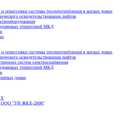
 и опрессовки системы теплопотребления в жилых домах
нического освидетельствования лифтов
ктрооборудования
ридомовых территорий МКД
ти
ах
 и опрессовки системы теплопотребления в жилых домах
нического освидетельствования лифтов
тренних систем электроснабжения
ридомовых территорий МКД
ти
тирных домах
КХ
йте ООО "УИ ЖКХ-2008"