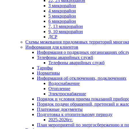
22, 23 микрорайон
3 микрорайон
4 микрорайон
5 микрорайон
6 микрорайон
7, 13 микрорайон
9, 10 микрорайон
ДСР
Схемы межевания придомовых территорий многок
Информация для клиентов
Информация о подрядных организациях обс
Телефоны аварийных служб
Телефоны аварийных служб
Тарифы
Нормативы
Информация об отключениях, подключениях
Водоснабжение
Отопление
Электроснабжение
Порядок и условия приема показаний приборо
Порядок подачи обращений, претензий и жал
Платежные документы
Подготовка к отопительному периоду
2025-2026гг.
План мероприятий по энергосбережению и 