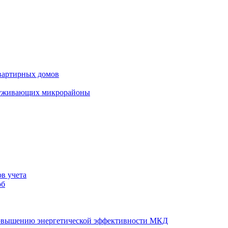
вартирных домов
луживающих микрорайоны
в учета
об
повышению энергетической эффективности МКД